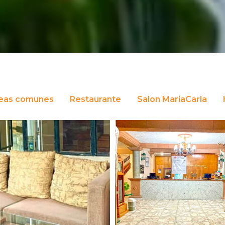
eas comunes
Restaurante
Salon MariaCarla